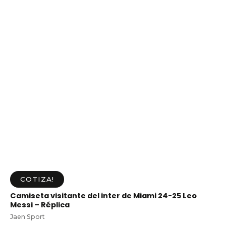
COTIZA!
Camiseta visitante del inter de Miami 24-25 Leo
Messi – Réplica
Jaen Sport