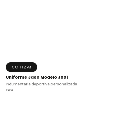
COTIZA!
Uniforme Jaen Modelo J001
Indumentaria deportiva personalizada
Valorado
en
0
de
5