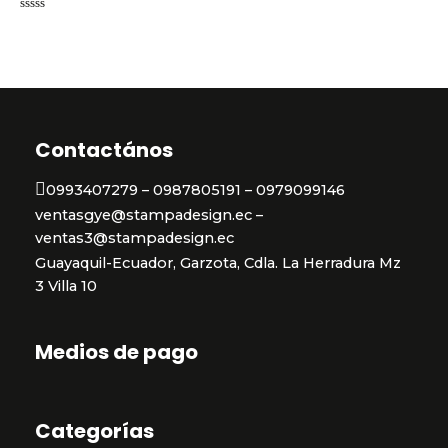
Valorado
en
0
de
5
Contactános
0993407279 – 0987805191 – 0979099146
ventasgye@stampadesign.ec –
ventas3@stampadesign.ec
Guayaquil-Ecuador, Garzota, Cdla. La Herradura Mz
3 Villa 10
Medios de pago
Categorías