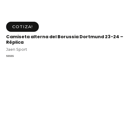
COTIZA!
Camiseta alterna del Borussia Dortmund 23-24 –
Réplica
Jaen Sport
Valorado
en
0
de
5