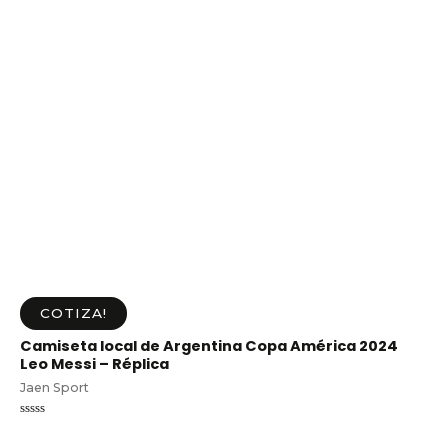
COTIZA!
Camiseta local de Argentina Copa América 2024
Leo Messi – Réplica
Jaen Sport
Valorado
en