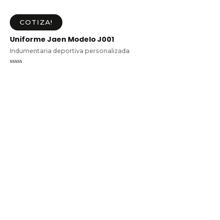
COTIZA!
Uniforme Jaen Modelo J001
Indumentaria deportiva personalizada
Valorado
en
0
de
5