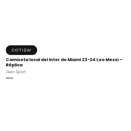
COTIZA!
Camiseta local del Inter de Miami 23-24 Leo Messi –
Réplica
Jaen Sport
Valorado
en
0
de
5