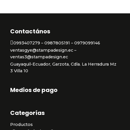
0
de
5
Contactános
0993407279 – 0987805191 – 0979099146
ventasgye@stampadesign.ec –
ventas3@stampadesign.ec
Guayaquil-Ecuador, Garzota, Cdla. La Herradura Mz
3 Villa 10
Medios de pago
Categorías
Productos