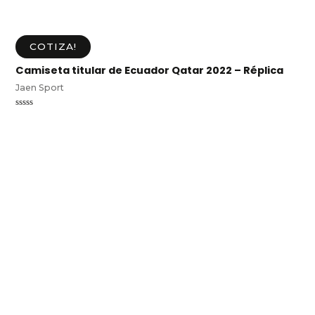
COTIZA!
Camiseta titular de Ecuador Qatar 2022 – Réplica
Jaen Sport
Valorado
en
0
de
5