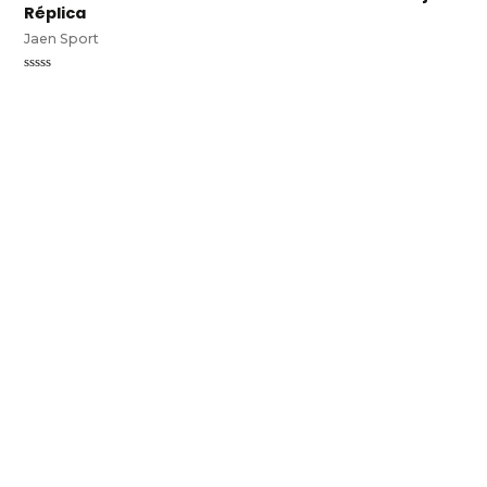
Réplica
Jaen Sport
Valorado
en
0
de
5