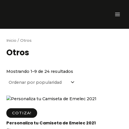
Ir
E
MAI
al
l
ME
contenido
i
g
e
Inicio
/ Otros
u
Otros
n
a
c
Mostrando 1–9 de 24 resultados
a
t
e
g
o
COTIZA!
r
Personaliza tu Camiseta de Emelec 2021