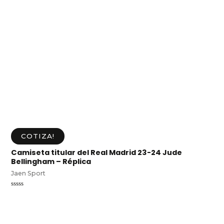
COTIZA!
Camiseta titular del Real Madrid 23-24 Jude
Bellingham – Réplica
Jaen Sport
Valorado
en
0
de
5