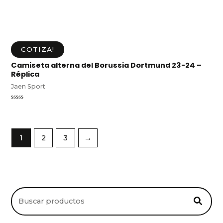
COTIZA!
Camiseta alterna del Borussia Dortmund 23-24 –
Réplica
Jaen Sport
Valorado
en
0
de
5
1
2
3
→