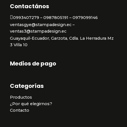
Contactános
0993407279 – 0987805191 – 0979099146
ventasgye@stampadesign.ec –
ventas3@stampadesign.ec
Guayaquil-Ecuador, Garzota, Cdla. La Herradura Mz
3 Villa 10
Medios de pago
Categorías
Productos
¿Por qué elegirnos?
Contacto