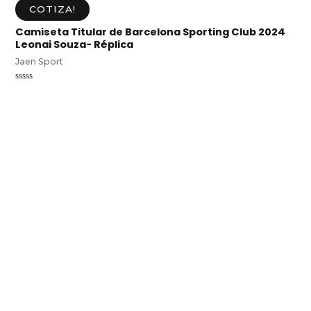
COTIZA!
Camiseta Titular de Barcelona Sporting Club 2024
Leonai Souza- Réplica
Jaen Sport
Valorado
en
0
de
5