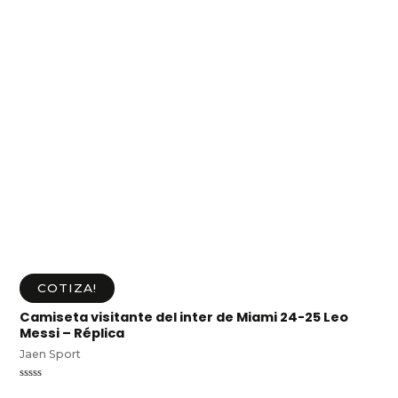
COTIZA!
Camiseta visitante del inter de Miami 24-25 Leo
Messi – Réplica
Jaen Sport
Valorado