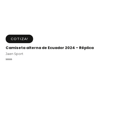
COTIZA!
Camiseta alterna de Ecuador 2024 – Réplica
Jaen Sport
Valorado
en
0
de
5