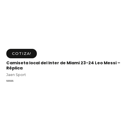
COTIZA!
Camiseta local del Inter de Miami 23-24 Leo Messi –
Réplica
Jaen Sport
Valorado
en
0
de
5