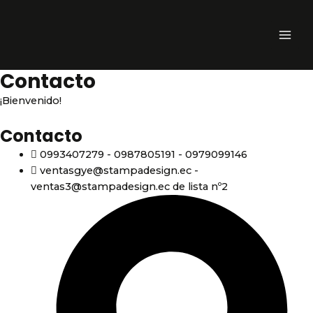
Ir
MAI
al
ME
contenido
Contacto
¡Bienvenido!
Contacto
0993407279 - 0987805191 - 0979099146
ventasgye@stampadesign.ec -
ventas3@stampadesign.ec de lista nº2