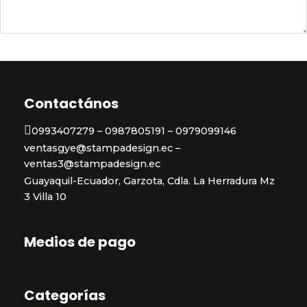
ENVIAR
Contactános
0993407279 – 0987805191 – 0979099146
ventasgye@stampadesign.ec –
ventas3@stampadesign.ec
Guayaquil-Ecuador, Garzota, Cdla. La Herradura Mz
3 Villa 10
Medios de pago
Categorías