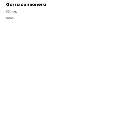
Gorra camionera
Otros
Valorado
en
0
de
5