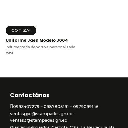
COTIZA!
Uniforme Jaen Modelo J004
Indumentaria deportiva personalizada
Valorado
en
0
de
5
Contactános
0993407279 – 0987805191 – 0979099146
ventasgye@stampadesign.ec –
ventas3@stampadesign.ec
Guayaquil-Ecuador, Garzota, Cdla. La Herradura Mz