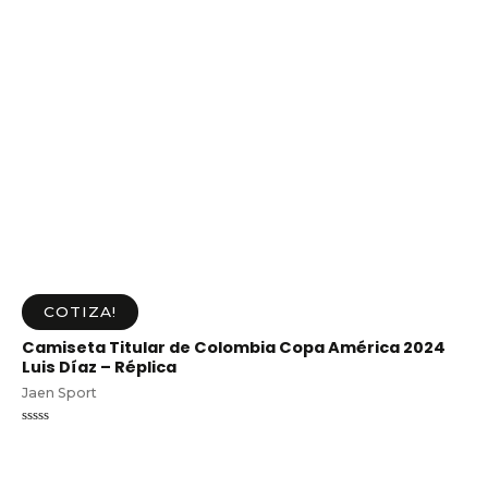
COTIZA!
Camiseta Titular de Colombia Copa América 2024
Luis Díaz – Réplica
Jaen Sport
Valorado
en
0
de
5