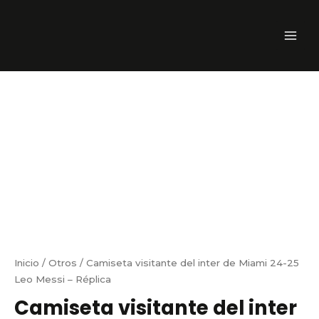
Ir
MAI
al
ME
contenido
Inicio
/
Otros
/ Camiseta visitante del inter de Miami 24-25
Leo Messi – Réplica
Camiseta visitante del inter