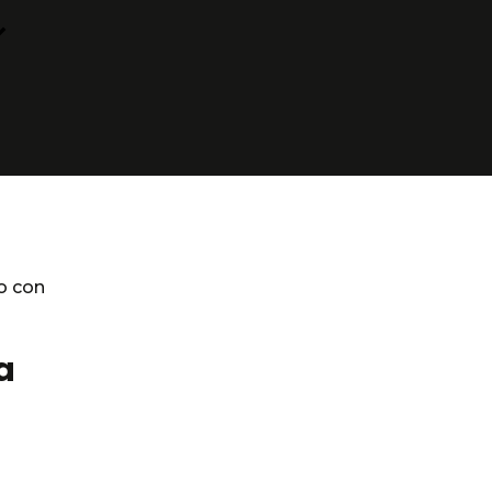
o con
a