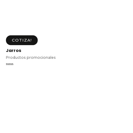
COTIZA!
Jarros
Productos promocionales
Valorado
en
0
de
5