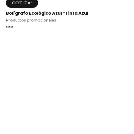
COTIZA!
Bolígrafo Ecológico Azul *Tinta Azul
Productos promocionales
Valorado
en
0
de
5