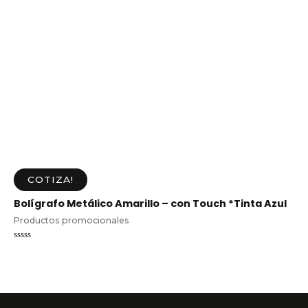
COTIZA!
Bolígrafo Metálico Amarillo – con Touch *Tinta Azul
Productos promocionales
Valorado
en
0
de
5