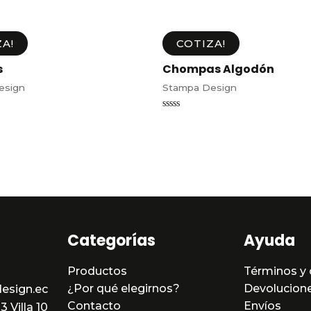
A!
COTIZA!
s
Chompas Algodón
esign
Stampa Design
Valorado
en
0
de
5
Categorías
Ayuda
Productos
Términos y 
¿Por qué elegirnos?
Devolucion
esign.ec
Contacto
Envíos
 Villa 10