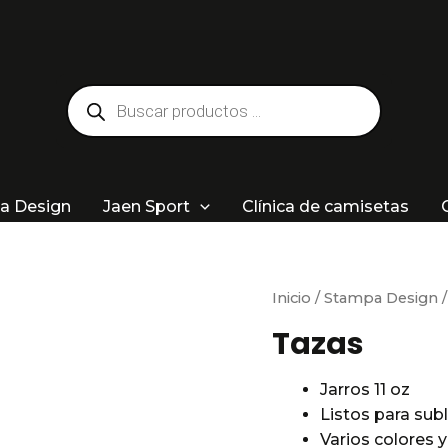
Búsqueda
de
productos
a Design
Jaen Sport
Clínica de camisetas
Inicio
/
Stampa Design
/
Tazas
Jarros 11 oz
Listos para sub
Varios colores 