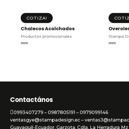
COTIZA!
COTIZ
Chalecos Acolchados
Overole
Productos promocionales
Stampa D
Valorado
Valorado
en
en
0
0
de
de
5
5
Contactános
0993407279 – 0987805191 – 0979099146
ventasgye@stampadesign.ec – ventas3@stampad
Guayaquil-Ecuador, Garzota, Cdla. La Herradura Mz 3