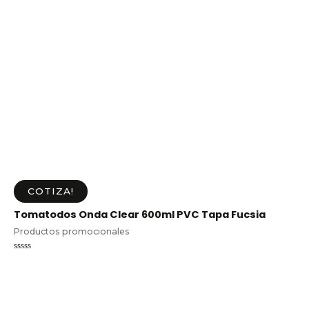
COTIZA!
Tomatodos Onda Clear 600ml PVC Tapa Fucsia
Productos promocionales
Valorado
en
0
de
5