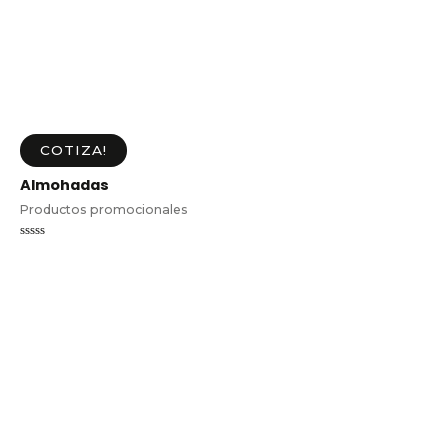
COTIZA!
Almohadas
Productos promocionales
Valorado
en
0
de
5