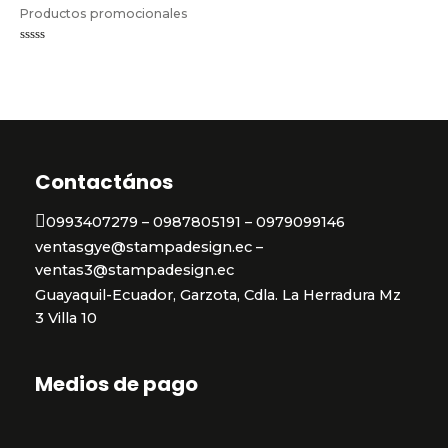
Productos promocionales
Valorado
en
0
de
5
Contactános
0993407279 – 0987805191 – 0979099146
ventasgye@stampadesign.ec –
ventas3@stampadesign.ec
Guayaquil-Ecuador, Garzota, Cdla. La Herradura Mz
3 Villa 10
Medios de pago