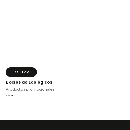
COTIZA!
Bolsos de Ecológicos
Productos promocionales
Valorado
en
0
de
5