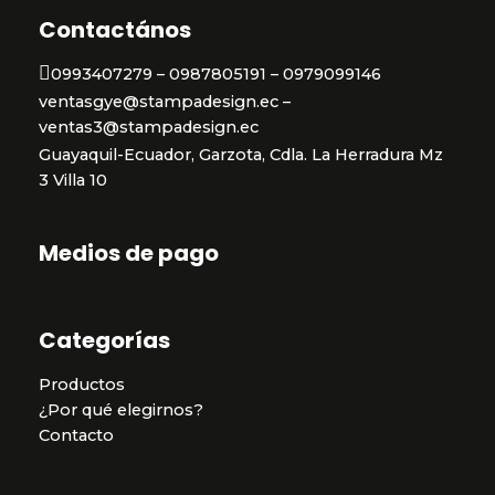
Contactános
0993407279 – 0987805191 – 0979099146
ventasgye@stampadesign.ec –
ventas3@stampadesign.ec
Guayaquil-Ecuador, Garzota, Cdla. La Herradura Mz
3 Villa 10
Medios de pago
Categorías
Productos
¿Por qué elegirnos?
Contacto