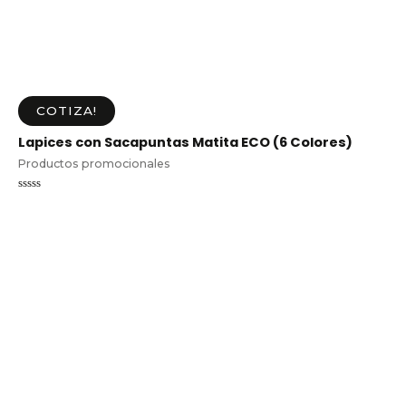
COTIZA!
Lapices con Sacapuntas Matita ECO (6 Colores)
Productos promocionales
Valorado
en
0
de
5