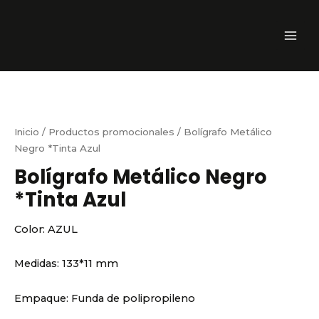
Ir
MAI
*Tinta
al
Azul
ME
contenido
cantidad
Inicio
/
Productos promocionales
/ Bolígrafo Metálico
Negro *Tinta Azul
Bolígrafo Metálico Negro
*Tinta Azul
Color:
AZUL
Medidas:
133*11 mm
Empaque:
Funda de polipropileno