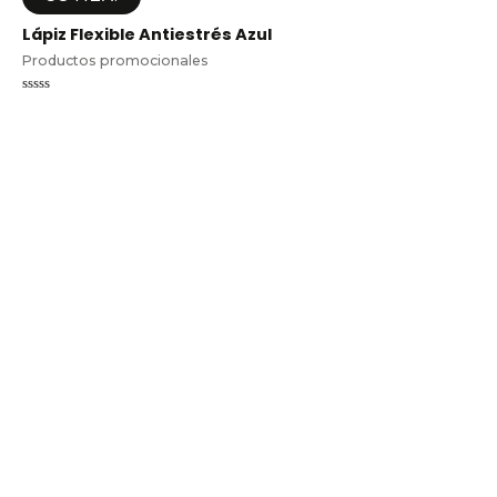
Lápiz Flexible Antiestrés Azul
Productos promocionales
Valorado
en
0
de
5