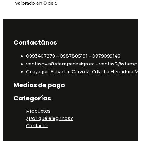
Valorado en
0
de 5
Contactános
0993407279 – 0987805191 – 0979099146
ventasgye@stampadesign.ec – ventas3@stampad
Guayaquil-Ecuador, Garzota, Cdla. La Herradura Mz 
Medios de pago
Categorías
Productos
¿Por qué elegirnos?
Contacto