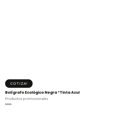
COTIZA!
Bolígrafo Ecológico Negra *Tinta Azul
Productos promocionales
Valorado
en
0