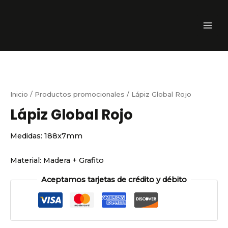
Ir
MAI
cantidad
al
ME
contenido
Inicio
/
Productos promocionales
/ Lápiz Global Rojo
Lápiz Global Rojo
Medidas:
188x7mm
Material:
Madera + Grafito
Aceptamos tarjetas de crédito y débito