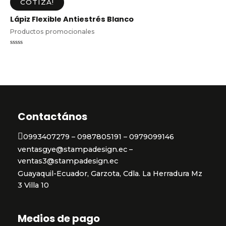
COTIZA!
Lápiz Flexible Antiestrés Blanco
Productos promocionales
Valorado
en
0
de
5
Contactános
0993407279 – 0987805191 – 0979099146
ventasgye@stampadesign.ec –
ventas3@stampadesign.ec
Guayaquil-Ecuador, Garzota, Cdla. La Herradura Mz
3 Villa 10
Medios de pago