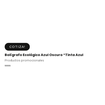
COTIZA!
Bolígrafo Ecológico Azul Oscuro *Tinta Azul
Productos promocionales
Valorado
en
0
de
5