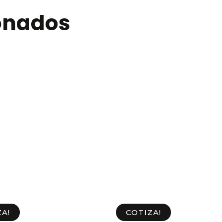
ionados
A!
COTIZA!