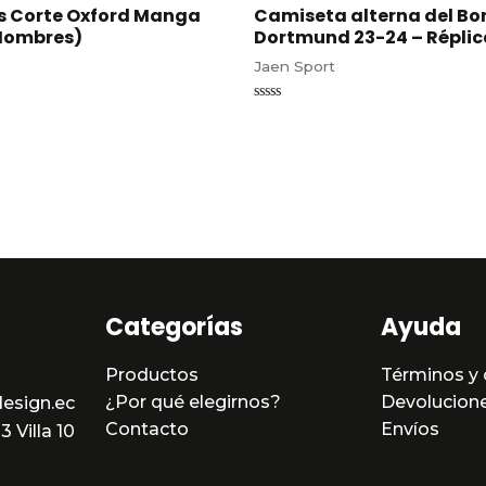
 Corte Oxford Manga
Camiseta alterna del Bo
Hombres)
Dortmund 23-24 – Réplic
Jaen Sport
Valorado
en
0
de
5
Categorías
Ayuda
Productos
Términos y 
¿Por qué elegirnos?
Devolucion
esign.ec
Contacto
Envíos
 Villa 10