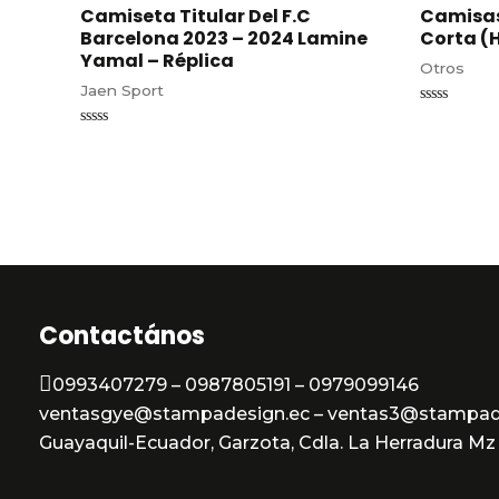
Camiseta Titular Del F.C
Camisas
Barcelona 2023 – 2024 Lamine
Corta (
Yamal – Réplica
Otros
Jaen Sport
Valorado
en
Valorado
0
en
de
0
5
de
5
Contactános
0993407279 – 0987805191 – 0979099146
ventasgye@stampadesign.ec – ventas3@stampad
Guayaquil-Ecuador, Garzota, Cdla. La Herradura Mz 3