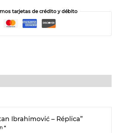
os tarjetas de crédito y débito
tan Ibrahimović – Réplica”
on
*