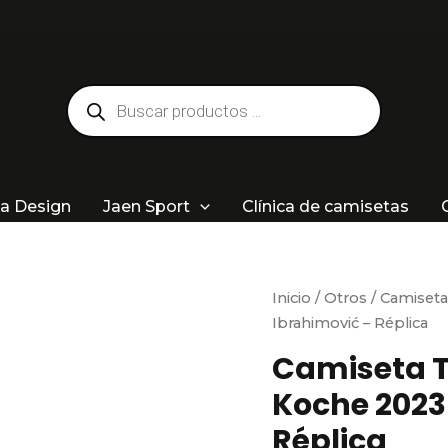
Búsqueda
de
productos
a Design
Jaen Sport
Clínica de camisetas
Inicio
/
Otros
/ Camiseta
Ibrahimović – Réplica
Camiseta Ti
Koche 2023
Réplica