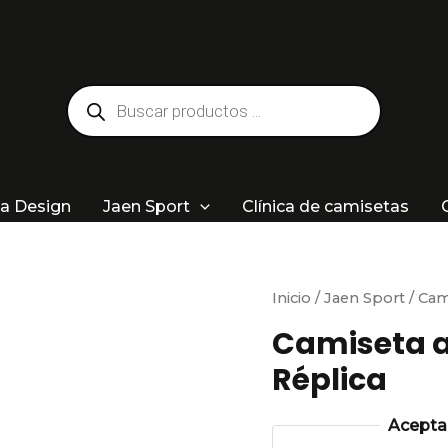
Búsqueda
de
productos
a Design
Jaen Sport
Clínica de camisetas
Inicio
/
Jaen Sport
/ Cam
Camiseta a
Réplica
Aceptam