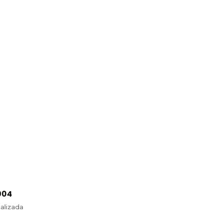
004
alizada