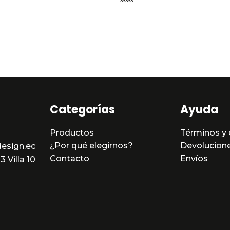
Valorado
en
0
de
5
Categorías
Ayuda
Productos
Términos y 
¿Por qué elegirnos?
Devolucion
esign.ec
Contacto
Envíos
 Villa 10