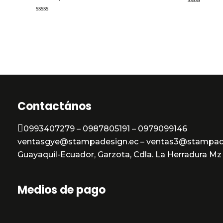
Valorado
en
Valorado
0
en
de
0
5
de
5
Contactános
0993407279 – 0987805191 – 0979099146
ventasgye@stampadesign.ec – ventas3@stampad
Guayaquil-Ecuador, Garzota, Cdla. La Herradura Mz 3
Medios de pago