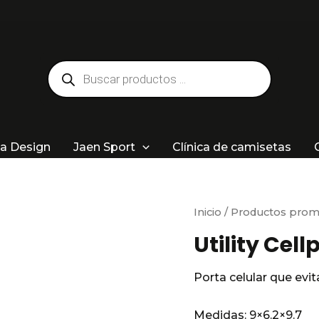
Búsqueda
de
productos
a Design
Jaen Sport
Clínica de camisetas
Inicio
/
Productos prom
Utility Cel
Porta celular que evit
Medidas:
9×6.2×9.7