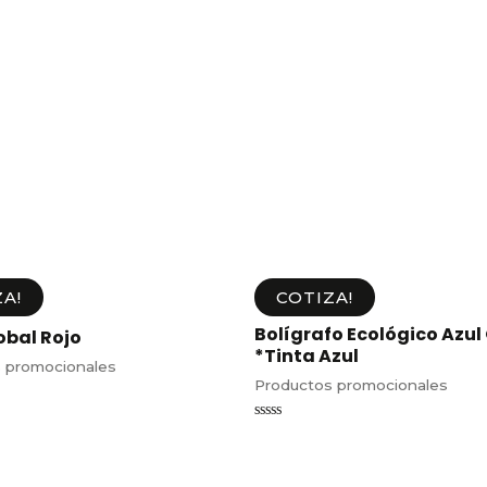
A!
COTIZA!
Bolígrafo Ecológico Azul
obal Rojo
*Tinta Azul
 promocionales
Productos promocionales
Valorado
en
0
de