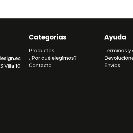
5
Categorías
Ayuda
Productos
Términos y 
¿Por qué elegirnos?
Devolucion
esign.ec
Contacto
Envíos
 Villa 10