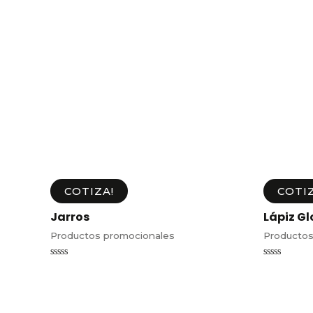
COTIZA!
COTIZ
Jarros
Lápiz Gl
Productos promocionales
Productos
Valorado
Valorado
en
en
0
0
de
de
5
5