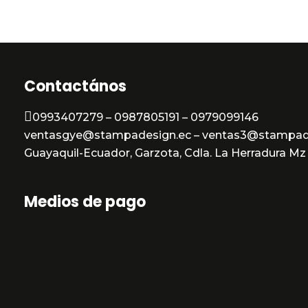
Contactános
0993407279 – 0987805191 – 0979099146
ventasgye@stampadesign.ec – ventas3@stampad
Guayaquil-Ecuador, Garzota, Cdla. La Herradura Mz 3
Medios de pago