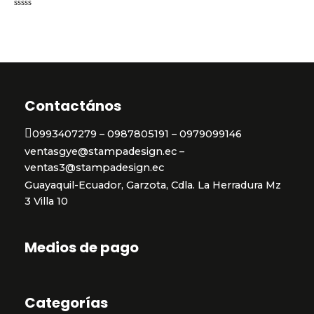
Valorado
en
0
de
5
Contactános
0993407279 – 0987805191 – 0979099146
ventasgye@stampadesign.ec –
ventas3@stampadesign.ec
Guayaquil-Ecuador, Garzota, Cdla. La Herradura Mz
3 Villa 10
Medios de pago
Categorías