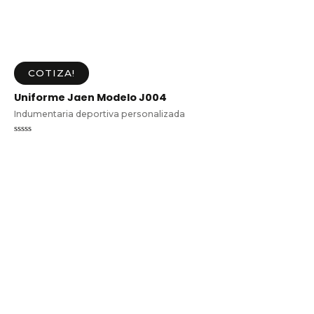
COTIZA!
Uniforme Jaen Modelo J004
Indumentaria deportiva personalizada
Valorado
en
0
de
5