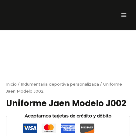
Ir
MAI
al
ME
contenido
Inicio
/
Indumentaria deportiva personalizada
/ Uniforme
Jaen Modelo J002
Uniforme Jaen Modelo J002
Aceptamos tarjetas de crédito y débito