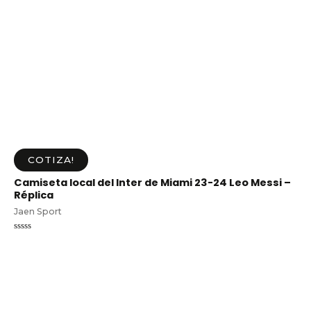
COTIZA!
Camiseta local del Inter de Miami 23-24 Leo Messi –
Réplica
Jaen Sport
Valorado
en
0
de
5