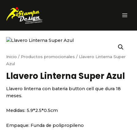
Ir
MAI
Azul
al
cantidad
ME
contenido
Inicio
/
Productos promocionales
/ Llavero Linterna Super
Azul
Llavero Linterna Super Azul
Llavero linterna con bateria button cell que dura 18
meses.
Medidas:
5.9*2.5*0.5cm
Empaque:
Funda de polipropileno