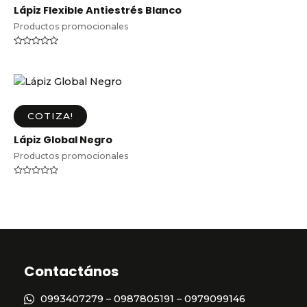
Lápiz Flexible Antiestrés Blanco
Productos promocionales
Valorado
en
0
de
5
COTIZA!
Lápiz Global Negro
Productos promocionales
Valorado
en
0
de
5
Contactános
0993407279 – 0987805191 – 0979099146