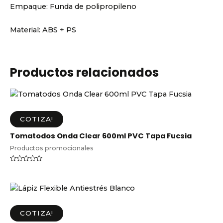
Empaque:
Funda de polipropileno
Material:
ABS + PS
Productos relacionados
COTIZA!
Tomatodos Onda Clear 600ml PVC Tapa Fucsia
Productos promocionales
Valorado
en
0
de
5
COTIZA!