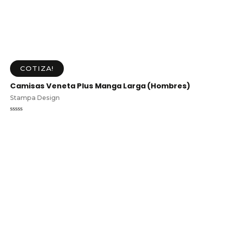
COTIZA!
Camisas Veneta Plus Manga Larga (Hombres)
Stampa Design
Valorado
en
0
de
5