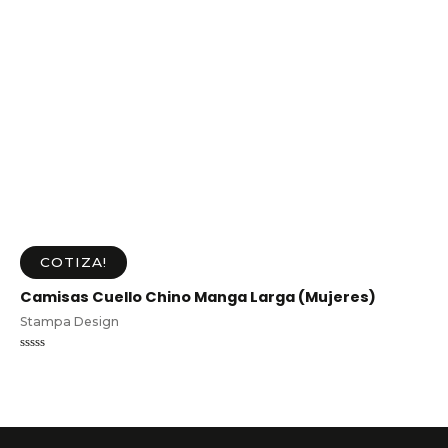
COTIZA!
Camisas Cuello Chino Manga Larga (Mujeres)
Stampa Design
Valorado
en
0
de
5