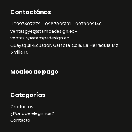
Contactános
0993407279 – 0987805191 – 0979099146
ventasgye@stampadesign.ec –
ventas3@stampadesign.ec
Guayaquil-Ecuador, Garzota, Cdla. La Herradura Mz
3 Villa 10
Medios de pago
Categorías
Productos
¿Por qué elegirnos?
Contacto