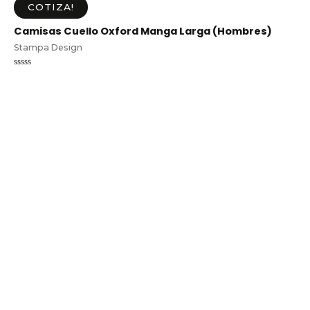
COTIZA!
Camisas Cuello Oxford Manga Larga (Hombres)
Stampa Design
Valorado
en
0
de
5