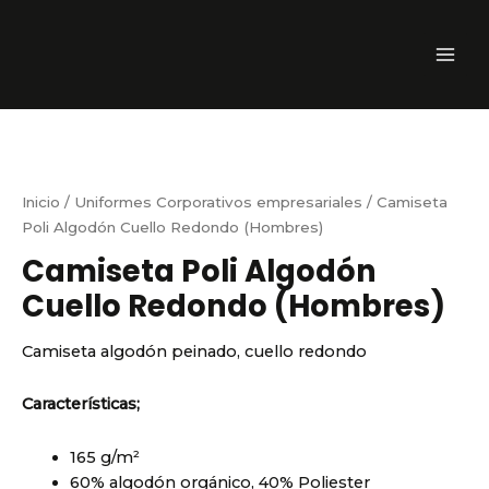
Ir
MAI
al
ME
contenido
Inicio
/
Uniformes Corporativos empresariales
/ Camiseta
Poli Algodón Cuello Redondo (Hombres)
Camiseta Poli Algodón
Cuello Redondo (Hombres)
Camiseta algodón peinado, cuello redondo
Características;
165 g/m²
60% algodón orgánico, 40% Poliester