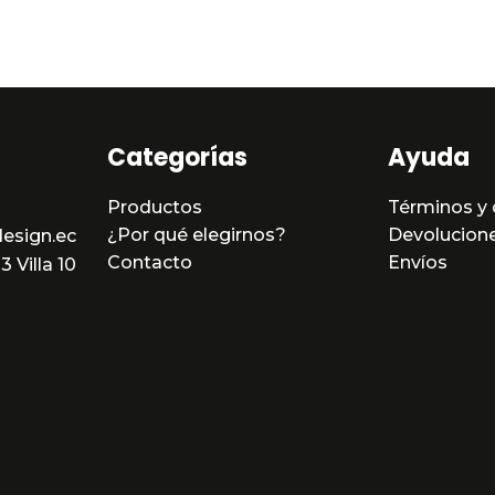
5
Categorías
Ayuda
Productos
Términos y 
¿Por qué elegirnos?
Devolucion
esign.ec
Contacto
Envíos
 Villa 10