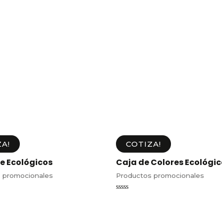
A!
COTIZA!
e Ecológicos
Caja de Colores Ecológic
 promocionales
Productos promocionales
Valorado
en
0
de