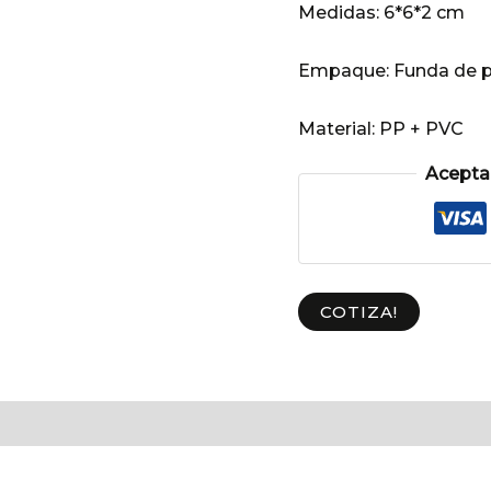
Medidas:
6*6*2 cm
Empaque:
Funda de p
Material:
PP + PVC
Aceptam
COTIZA!