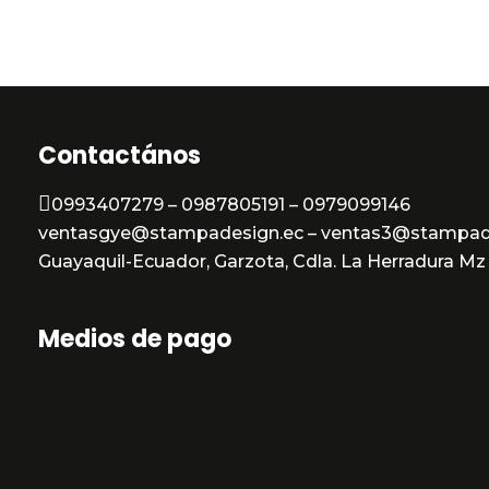
5
de
5
Contactános
0993407279 – 0987805191 – 0979099146
ventasgye@stampadesign.ec – ventas3@stampad
Guayaquil-Ecuador, Garzota, Cdla. La Herradura Mz 3
Medios de pago