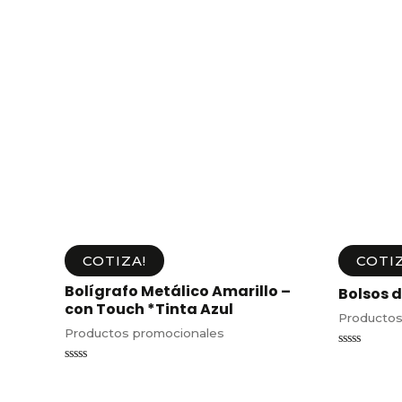
COTIZA!
COTIZ
Bolígrafo Metálico Amarillo –
Bolsos d
con Touch *Tinta Azul
Productos
Productos promocionales
Valorado
en
Valorado
0
en
de
0