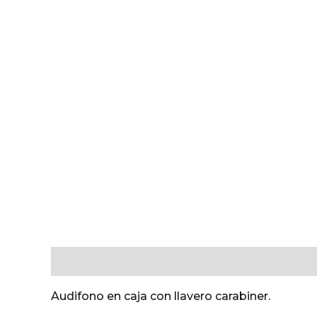
Descripción
Valoraciones (0)
Audifono en caja con llavero carabiner.