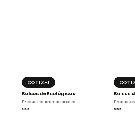
COTIZA!
COTIZ
Bolsos de Ecológicos
Bolsos d
Productos promocionales
Productos
Valorado
Valorado
en
en
0
0
de
de
5
5