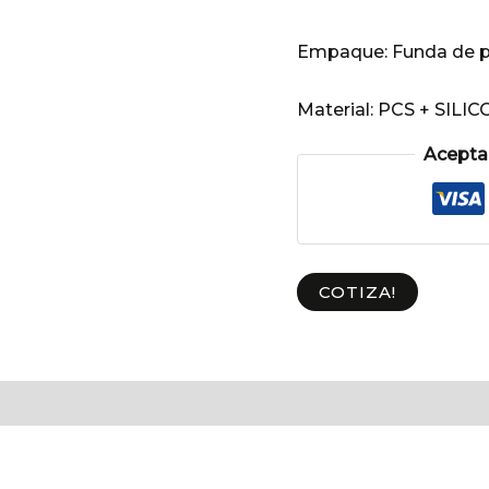
Empaque:
Funda de p
Material:
PCS + SILI
Aceptam
COTIZA!