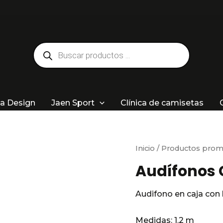
Búsqueda
de
productos
a Design
Jaen Sport
Clínica de camisetas
Inicio
/
Productos prom
Audífonos C
Audifono en caja con l
Medidas:
1.2 m