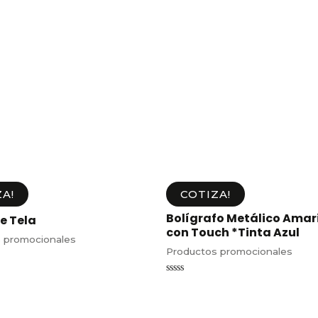
A!
COTIZA!
Bolígrafo Metálico Amari
e Tela
con Touch *Tinta Azul
 promocionales
Productos promocionales
Valorado
en
0
de