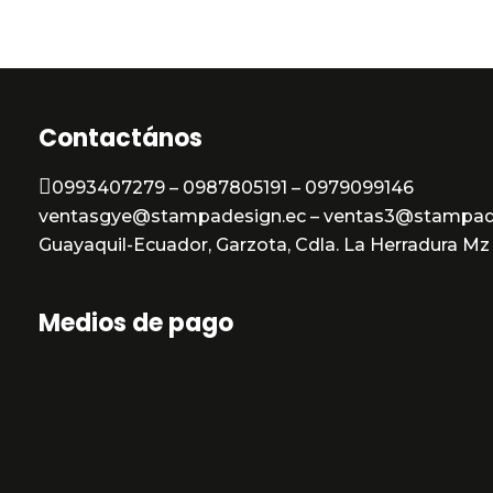
Contactános
0993407279 – 0987805191 – 0979099146
ventasgye@stampadesign.ec – ventas3@stampad
Guayaquil-Ecuador, Garzota, Cdla. La Herradura Mz 3
Medios de pago