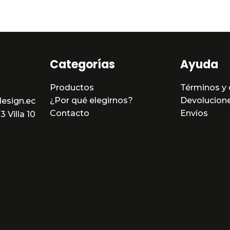
5
Categorías
Ayuda
Productos
Términos y 
¿Por qué elegirnos?
Devolucion
esign.ec
Contacto
Envíos
 Villa 10