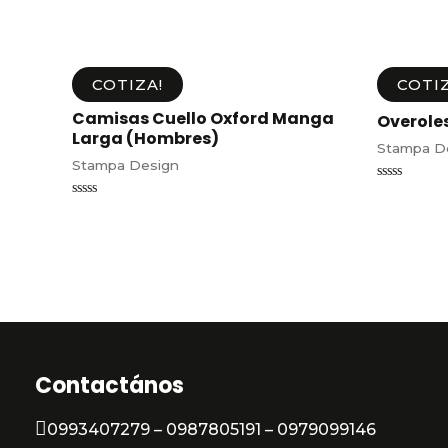
COTIZA!
COTIZ
Camisas Cuello Oxford Manga
Overole
Larga (Hombres)
Stampa D
Stampa Design
Valorado
en
Valorado
0
en
de
0
5
de
5
Contactános
0993407279 – 0987805191 – 0979099146