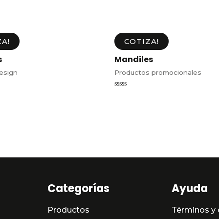
A!
COTIZA!
s
Mandiles
esign
Productos promocionales
Valorado
en
0
de
5
Categorías
Ayuda
Productos
Términos y 