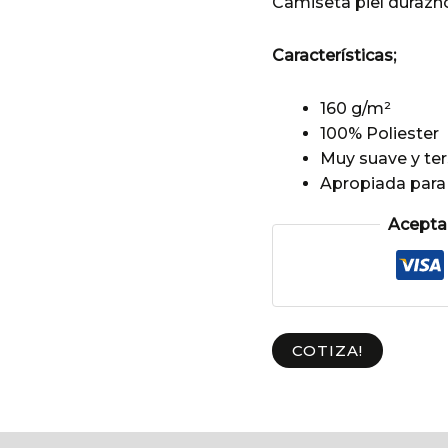
Camiseta piel durazn
Características;
160 g/m²
100% Poliester
Muy suave y ter
Apropiada para 
Aceptam
COTIZA!