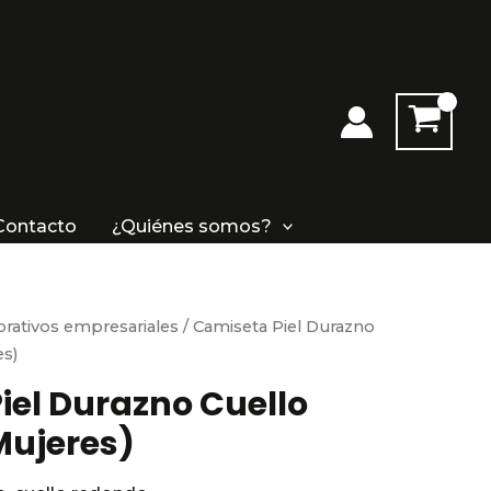
Contacto
¿Quiénes somos?
rativos empresariales
/ Camiseta Piel Durazno
es)
iel Durazno Cuello
ujeres)