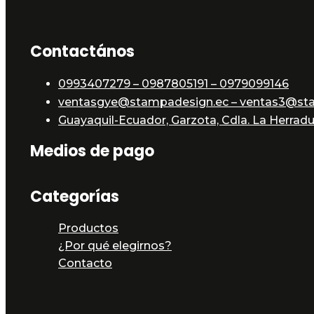
Contactános
0993407279 – 0987805191 – 0979099146
ventasgye@stampadesign.ec – ventas3@st
Guayaquil-Ecuador, Garzota, Cdla. La Herradur
Medios de pago
Categorías
Productos
¿Por qué elegirnos?
Contacto