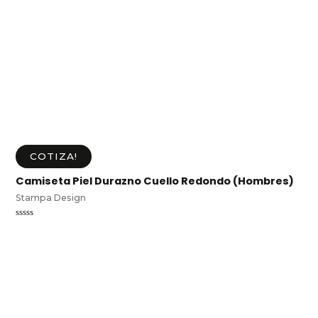
COTIZA!
Camiseta Piel Durazno Cuello Redondo (Hombres)
Stampa Design
Valorado
en
0
de
5