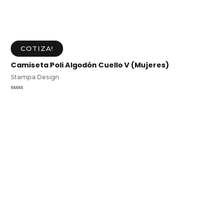
COTIZA!
Camiseta Poli Algodón Cuello V (Mujeres)
Stampa Design
Valorado
en
0
de
5