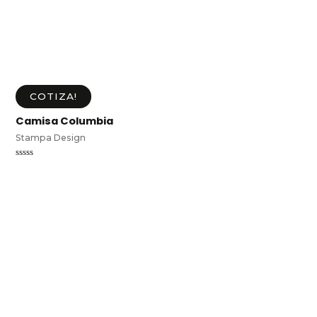
COTIZA!
Camisa Columbia
Stampa Design
Valorado
en
0
de
5