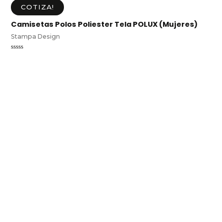
COTIZA!
Camisetas Polos Poliester Tela POLUX (Mujeres)
Stampa Design
Valorado
en
0
de
5