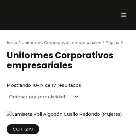
Ir
E
MAI
al
l
ME
contenido
i
g
e
Inicio
/
Uniformes Corporativos empresariales
/ Página 2
u
Uniformes Corporativos
n
empresariales
a
c
a
Mostrando 10–17 de 17 resultados
t
e
g
o
r
COTIZA!