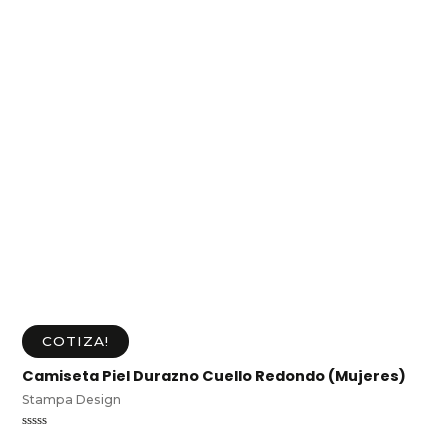
COTIZA!
Camiseta Piel Durazno Cuello Redondo (Mujeres)
Stampa Design
Valorado