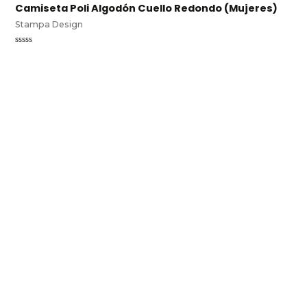
í
Camiseta Poli Algodón Cuello Redondo (Mujeres)
a
Stampa Design
Valorado
en
0
de
5