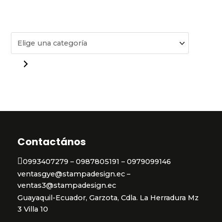
Contactános
0993407279 – 0987805191 – 0979099146
ventasgye@stampadesign.ec –
ventas3@stampadesign.ec
Guayaquil-Ecuador, Garzota, Cdla. La Herradura Mz
3 Villa 10