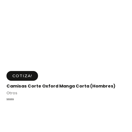
COTIZA!
Camisas Corte Oxford Manga Corta (Hombres)
Otros
Valorado
en
0
de
5